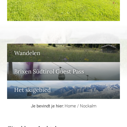
Wandelen
Brixen Südtirol Guest Pass
Het skigebied
Je bevindt je hier:
Home
/
Nockalm