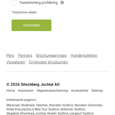
Toestemming profilering
*Verplichte velden
Verzenden
Pers
Partners
Brochureaanvraag
Hondentoiletten
Viswateren
Drinkwater bijvulpunten
© 2026 Gitschberg Jochtal AG
Home
Impressum
Gegevensbescherming
Accessibility
Sitemap
Interessante pagina's:
Meransen
,
Rodeneck
,
Terenten
,
Wandern Südtirol
,
Wandern Dolomiten
,
Wilde Kreuzspitze
,
E-Bike Tour Südtirol
,
Skifahren Südtirol
,
Skigebiet Gitschberg Jochtal
,
Rodeln Südtirol
,
Langlauf Südtirol
,