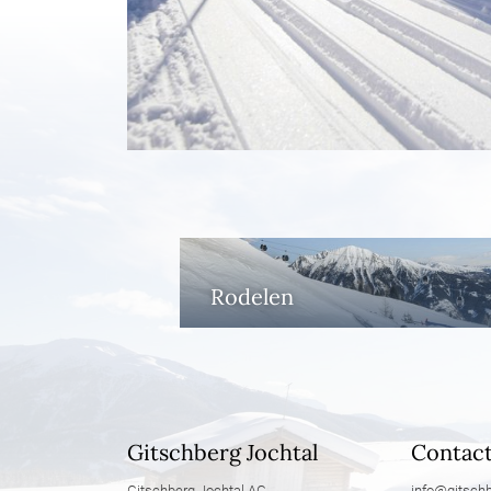
Rodelen
Gitschberg Jochtal
Contac
Gitschberg Jochtal AG
info@
gitschb