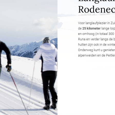
Rodenec
Voor langlaufplezier in Zu
de
25 kilometer
lange loi
en omhoog (in totaal 300
Runa en verder langs de b
hutten zijn ook in de win
Onderweg kunt u genieten 
alpenweiden en de Peitler