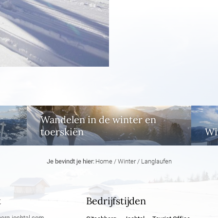
Wandelen in de winter en
toerskiën
Wi
Je bevindt je hier:
Home
/
Winter
/
Langlaufen
t
Bedrijfstijden
erg-jochtal.
com