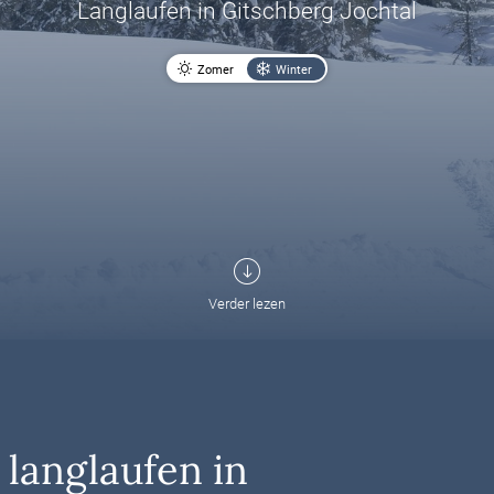
Langlaufen in Gitschberg Jochtal
Zomer
Winter
Verder lezen
 langlaufen in