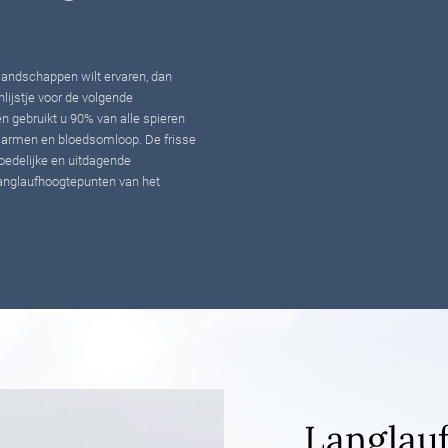
e landschappen wilt ervaren, dan
nlijstje voor de volgende
en gebruikt u 90% van alle spieren
, armen en bloedsomloop. De frisse
emoedelijke en uitdagende
 langlaufhoogtepunten van het
Langlau