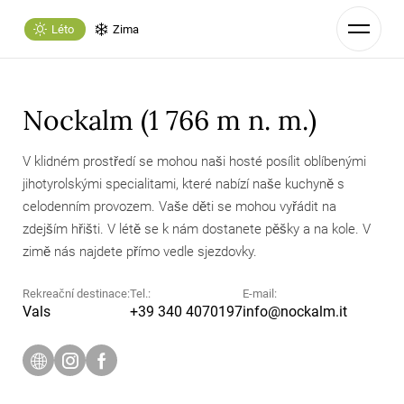
Léto
Zima
Nockalm (1 766 m n. m.)
V klidném prostředí se mohou naši hosté posílit oblíbenými
jihotyrolskými specialitami, které nabízí naše kuchyně s
celodenním provozem. Vaše děti se mohou vyřádit na
zdejším hřišti. V létě se k nám dostanete pěšky a na kole. V
zimě nás najdete přímo vedle sjezdovky.
Rekreační destinace:
Tel.:
E-mail:
Vals
+39 340 4070197
info@
nockalm.
it