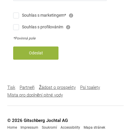
Souhlas s marketingem*
Souhlas s profilováním
*Povinná pole
Odeslat
Tisk
Partneři
Žádost o prospekty
Psí toalety
Místa pro doplnění pitné vody
© 2026 Gitschberg Jochtal AG
Home
Impressum
Soukromí
Accessibility
Mapa stránek