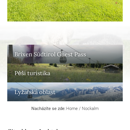
Brixen Südtirol Guest Pass
Pěší turistika
Lyžařská oblast
Nacházíte se zde:
Home
/
Nockalm