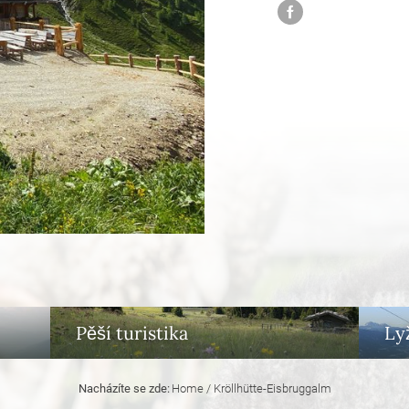
Pěší turistika
Ly
Nacházíte se zde:
Home
/
Kröllhütte-Eisbruggalm