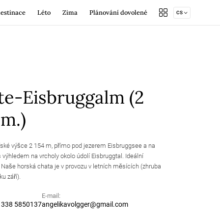
estinace
Léto
Zima
Plánování dovolené
CS
volené
rer Tal
Cyklistika
Zimní turistika
Rezervovat ubytování
Brixen Südtirol Guest Pass
ědět
ten
Chaty a salaše
Chaty a salaše
Eventy
Počasí
Letní nabídky
Brixen Südtirol Guest Pass
Vyžádejte prospekt
Kontakt
te-Eisbruggalm (2
 m.)
Vyhlídková plošina
ování
Steinermandl
Letní nabídky
Chaty a salaše
Karta hosta zdarma
ské výšce 2 154 m, přímo pod jezerem Eisbruggsee a na
 výhledem na vrcholy okolo údolí Eisbruggtal. Ideální
í. Naše horská chata je v provozu v letních měsících (zhruba
u září).
E-mail:
 338 5850137
angelikavolgger@
gmail.
com