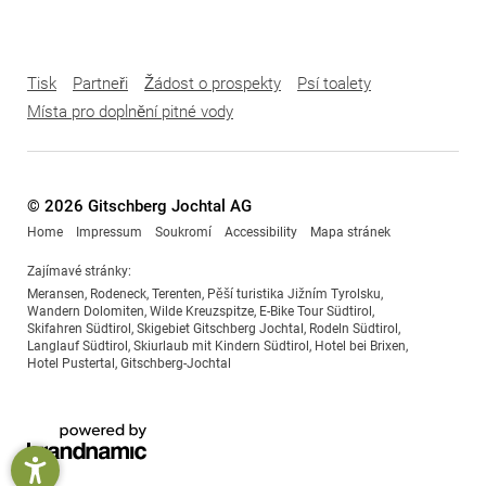
Tisk
Partneři
Žádost o prospekty
Psí toalety
Místa pro doplnění pitné vody
© 2026 Gitschberg Jochtal AG
Home
Impressum
Soukromí
Accessibility
Mapa stránek
Zajímavé stránky:
Meransen
,
Rodeneck
,
Terenten
,
Pěší turistika Jižním Tyrolsku
,
Wandern Dolomiten
,
Wilde Kreuzspitze
,
E-Bike Tour Südtirol
,
Skifahren Südtirol
,
Skigebiet Gitschberg Jochtal
,
Rodeln Südtirol
,
Langlauf Südtirol
,
Skiurlaub mit Kindern Südtirol
,
Hotel bei Brixen
,
Hotel Pustertal
,
Gitschberg-Jochtal