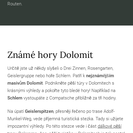
Routen.
Známé hory Dolomit
Určitě jste už někdy slyšeli o Drei Zinnen, Rosengarten,
Geislergruppe nebo hoře Schlern. Patří k
nejznámějším
masivům Dolomit
. Podnikněte pěší túry v Dolomitech s
krásnými výhledy a pokořte tyto bledé hory! Například na
Schlern
vystoupáte z Compatsche přibližně za tři hodiny.
Na úpatí
Geislerspitzen
, přesněji řečeno po trase Adolf-
Munkel-Weg, vede příjemná turistická stezka. Tady si užijete
impozantní výhledy. Po této stezce vede i část
dálkové pěší