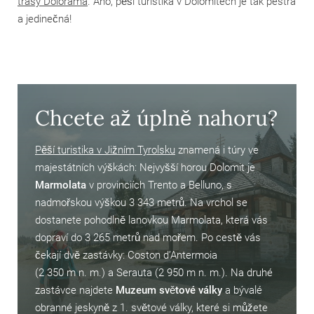
trasy Dolorama
. Ano, pěší turistika v Dolomitech je tak pestrá
a jedinečná!
Chcete až úplně nahoru?
Pěší turistika v Jižním Tyrolsku
znamená i túry ve
majestátních výškách: Nejvyšší horou Dolomit je
Marmolata
v provinciích Trento a Belluno, s
nadmořskou výškou 3 343 metrů. Na vrchol se
dostanete pohodlně lanovkou Marmolata, která vás
dopraví do 3 265 metrů nad mořem. Po cestě vás
čekají dvě zastávky: Coston d’Antermoia
(2 350 m n. m.) a Serauta (2 950 m n. m.). Na druhé
zastávce najdete
Muzeum světové války
a bývalé
obranné jeskyně z 1. světové války, které si můžete