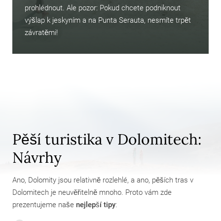
prohlédnout. Ale pozor: Pokud chcete podniknout
výšlap k jeskyním a na Punta Serauta, nesmíte trpět
závratěmi!
Pěší turistika v Dolomitech:
Návrhy
Ano, Dolomity jsou relativně rozlehlé, a ano, pěších tras v
Dolomitech je neuvěřitelně mnoho. Proto vám zde
prezentujeme naše
nejlepší tipy
: