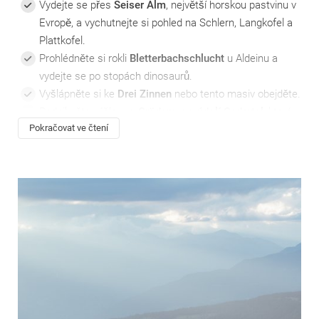
Vydejte se přes
Seiser Alm
, největší horskou pastvinu v
Evropě, a vychutnejte si pohled na Schlern, Langkofel a
Plattkofel.
Prohlédněte si rokli
Bletterbachschlucht
u Aldeinu a
vydejte se po stopách dinosaurů.
Vyšlápněte si ke
Drei Zinnen
nebo tento masiv obejděte.
Podnikněte výšlapy
v Grödenu a v údolí Gadertal
, které
Pokračovat ve čtení
zabodují autenticitou a panoramatickými výhledy.
Užijte si východ slunce z
Peitlerkofelu
.
Pěší turistika v Dolomitech samozřejmě nabízí mnoho
dalšího! Mimochodem: Z
hotelu v Pustertalu
se velmi
pohodlně dostanete do Sextenských Dolomit a oblasti Drei
Zinnen.