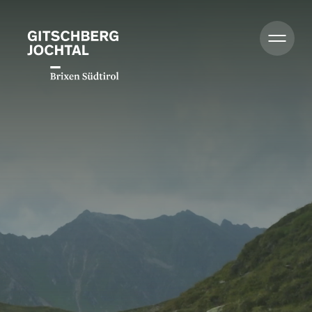
Léto
Zima