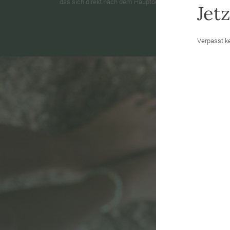
das sich direkt nach dem Hauptort Vintl auf der Pustertaler
Jet
Verpasst k