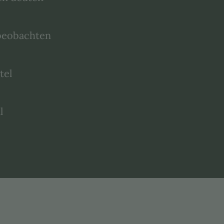
beobachten
tel
l