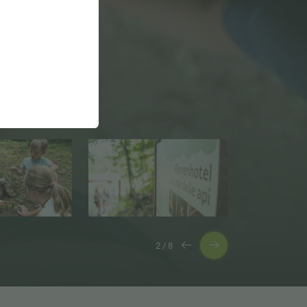
3
/
8