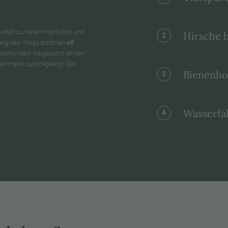
rfall zu vielen Highlights und
Hirsche 
2
tlang des Wegs erzählen
elf
chichten. Insgesamt ist der
henmeter zurückgelegt. Die
Bienenho
3
Wasserfal
4