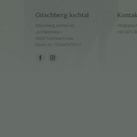
Gitschberg Jochtal
Kontak
Gitschberg Jochtal AG
info@
gitsc
Jochtalstraße 1
+39 0472 8
39037 Mühlbach/Vals
MwSt.-Nr.: IT02447970217