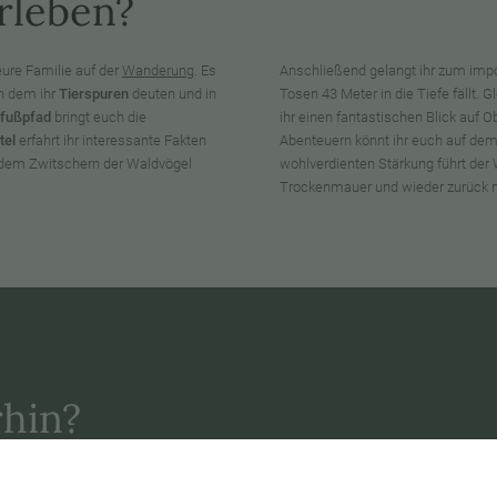
rleben?
ure Familie auf der
Wanderung
. Es
Anschließend gelangt ihr zum im
n dem ihr
Tierspuren
deuten und in
Tosen 43 Meter in die Tiefe fällt. 
fußpfad
bringt euch die
ihr einen fantastischen Blick auf 
tel
erfahrt ihr interessante Fakten
Abenteuern könnt ihr euch auf de
t dem Zwitschern der Waldvögel
wohlverdienten Stärkung führt der
Trockenmauer und wieder zurück n
hin?
St.-Nikolaus-Kirche
in Obervintl,