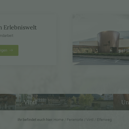
 Erlebniswelt
andarbeit
eigen
Vintl
Un
Ihr befindet euch hier:
Home
/
Ferienorte
/
Vintl
/
Elfenweg