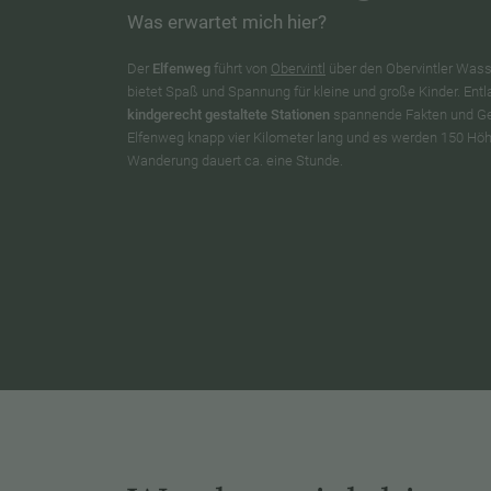
Was erwartet mich hier?
Der
Elfenweg
führt von
Obervintl
über den Obervintler Wasse
bietet Spaß und Spannung für kleine und große Kinder. En
kindgerecht gestaltete Stationen
spannende Fakten und Ges
Elfenweg knapp vier Kilometer lang und es werden 150 Hö
Wanderung dauert ca. eine Stunde.