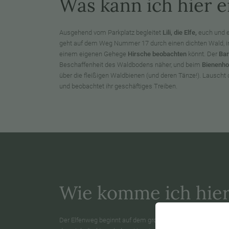
Was kann ich hier e
Ausgehend vom Parkplatz begleitet
Lili, die Elfe,
euch und e
geht auf dem Weg Nummer 17 durch einen dichten Wald, i
einem eigenen Gehege
Hirsche beobachten
könnt. Der
Bar
Beschaffenheit des Waldbodens näher, und beim
Bienenho
über die fleißigen Waldbienen (und deren Tänze!). Lausch
und beobachtet ihr geschäftiges Treiben.
Wie komme ich hier
Der Elfenweg beginnt auf dem großen Parkplatz neben der