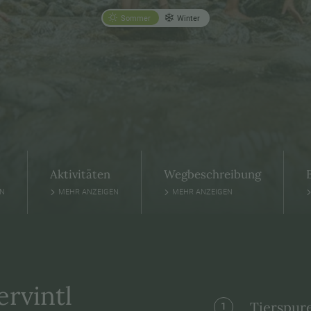
Sommer
Winter
Aktivitäten
Wegbeschreibung
EN
MEHR ANZEIGEN
MEHR ANZEIGEN
rvintl
Tierspur
1