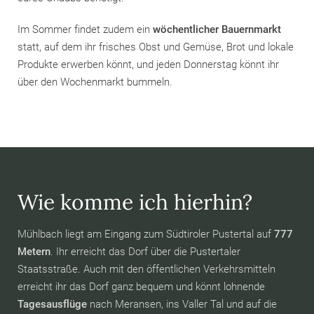
Im Sommer findet zudem ein
wöchentlicher Bauernmarkt
statt, auf dem ihr frisches Obst und Gemüse, Brot und lokale
Produkte erwerben könnt, und jeden Donnerstag könnt ihr
über den Wochenmarkt bummeln.
Wie komme ich hierhin?
Mühlbach liegt am Eingang zum Südtiroler Pustertal auf
777
Metern
. Ihr erreicht das Dorf über die Pustertaler
Staatsstraße. Auch mit den öffentlichen Verkehrsmitteln
erreicht ihr das Dorf ganz bequem und könnt lohnende
Tagesausflüge
nach Meransen, ins Valler Tal und auf die