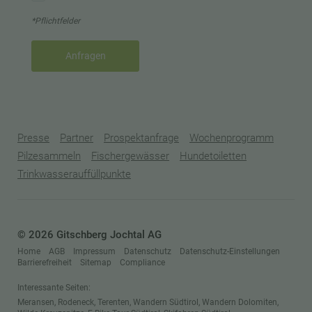
*Pflichtfelder
Anfragen
Presse
Partner
Prospektanfrage
Wochenprogramm
Pilzesammeln
Fischergewässer
Hundetoiletten
Trinkwasserauffüllpunkte
© 2026 Gitschberg Jochtal AG
Home
AGB
Impressum
Datenschutz
Datenschutz-Einstellungen
Barrierefreiheit
Sitemap
Compliance
Interessante Seiten:
Meransen
,
Rodeneck
,
Terenten
,
Wandern Südtirol
,
Wandern Dolomiten
,