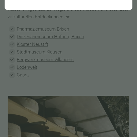
Vergangenheit und gelebtem Handwerk entfaltet sich ein
vielschichtiges Bild der Region. Diese Museen und Orte laden
zu kulturellen Entdeckungen ein:
Pharmaziemuseum Brixen
Diözesanmuseum Hofburg Brixen
Kloster Neustift
Stadtmuseum Klausen
Bergwerkmuseum Villanders
Lodenwelt
Capriz