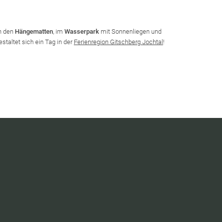
n den
Hängematten
, im
Wasserpark
mit Sonnenliegen und
taltet sich ein Tag in der
Ferienregion Gitschberg Jochtal
!