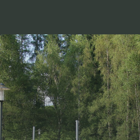
zt anmelden!
eine Events und Neuigkeiten aus unserer Ferienregion.
Anrede
Familie
Herr
Frau
Vorname
Nachname*
E-Mail*
Einwilligung Marketing*