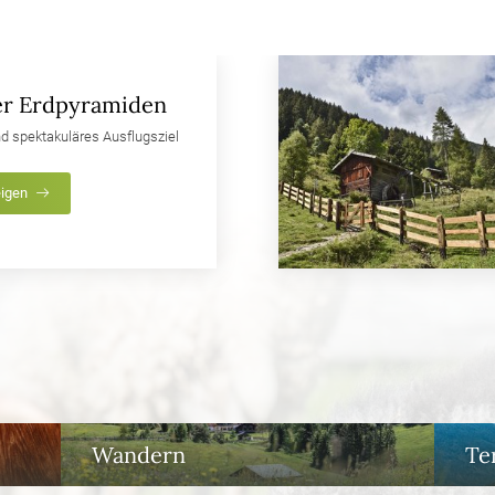
er Erdpyramiden
d spektakuläres Ausflugsziel
eigen
Wandern
Te