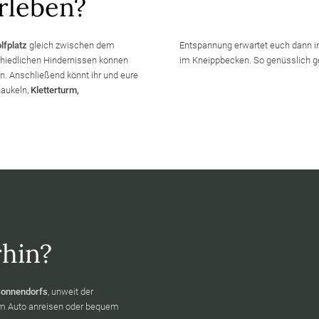
rleben?
lfplatz
gleich zwischen dem
Entspannung erwartet euch dann i
schiedlichen Hindernissen können
im Kneippbecken. So genüsslich ges
n. Anschließend könnt ihr und eure
haukeln,
Kletterturm,
hin?
Sonnendorfs
, unweit der
dem Auto anreisen oder bequem