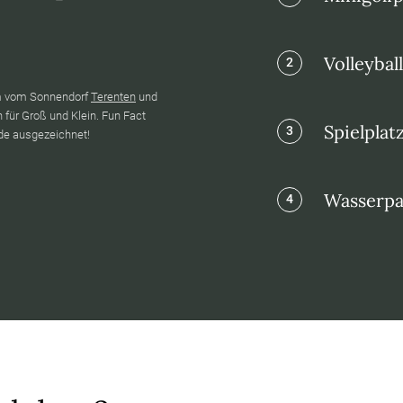
Volleybal
2
um vom Sonnendorf
Terenten
und
 für Groß und Klein. Fun Fact
Spielplat
3
nde ausgezeichnet!
Wasserpa
4