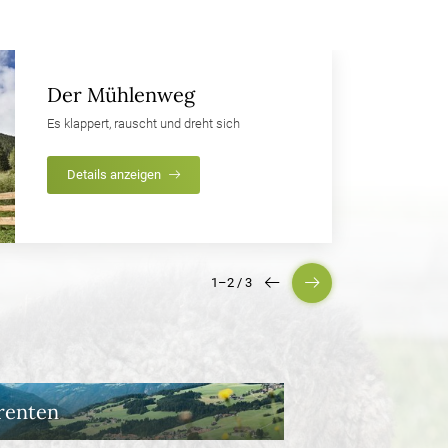
Der Mühlenweg
Es klappert, rauscht und dreht sich
Details anzeigen
1–2
/
3
renten