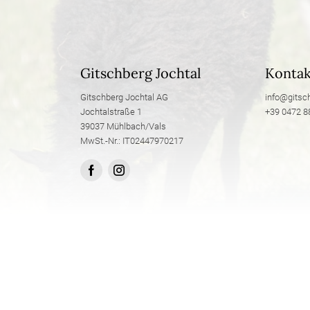
Gitschberg Jochtal
Kontak
Gitschberg Jochtal AG
info@
gitsc
Jochtalstraße 1
+39 0472 8
39037 Mühlbach/Vals
MwSt.-Nr.: IT02447970217