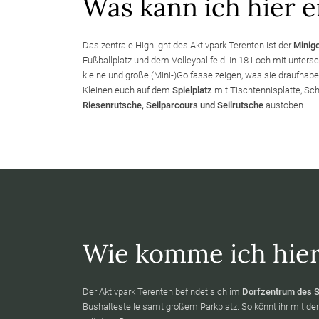
Was kann ich hier e
Das zentrale Highlight des Aktivpark Terenten ist der
Minigo
Fußballplatz und dem Volleyballfeld. In 18 Loch mit unter
kleine und große (Mini-)Golfasse zeigen, was sie draufhabe
Kleinen euch auf dem
Spielplatz
mit Tischtennisplatte, Sc
Riesenrutsche, Seilparcours und Seilrutsche
austoben.
Wie komme ich hier
Der Aktivpark Terenten befindet sich im
Dorfzentrum des 
Bushaltestelle samt großem Parkplatz. So könnt ihr mit 