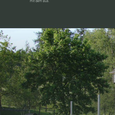
mit dem Bus.
Jet
Verpasst k