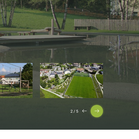
3
/
5