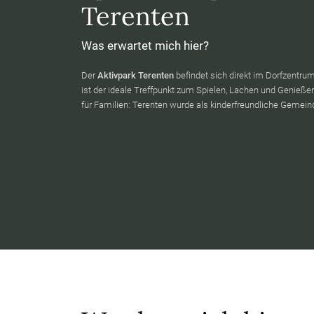
Terenten
Was erwartet mich hier?
Der
Aktivpark Terenten
befindet sich direkt im Dorfzentr
ist der ideale Treffpunkt zum Spielen, Lachen und Genießen
für Familien: Terenten wurde als kinderfreundliche Gemei