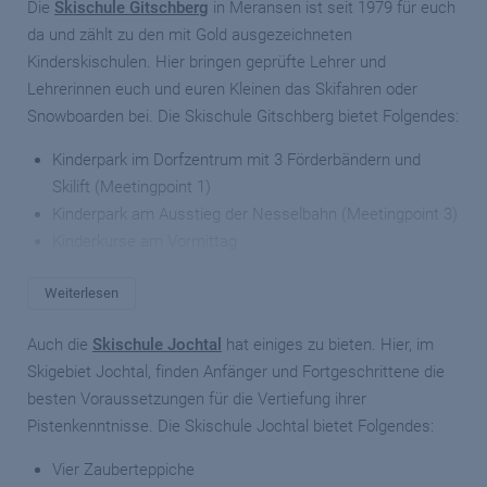
Die
Skischule Gitschberg
in Meransen ist seit 1979 für euch
da und zählt zu den mit Gold ausgezeichneten
Kinderskischulen. Hier bringen geprüfte Lehrer und
Lehrerinnen euch und euren Kleinen das Skifahren oder
Snowboarden bei. Die Skischule Gitschberg bietet Folgendes:
Kinderpark im Dorfzentrum mit 3 Förderbändern und
Skilift (Meetingpoint 1)
Kinderpark am Ausstieg der Nesselbahn (Meetingpoint 3)
Kinderkurse am Vormittag
Ganztageskurse für Kinder
Weiterlesen
Skikurse für Erwachsene
Snowboardkurse für Kinder und Erwachsene
Auch die
Skischule Jochtal
hat einiges zu bieten. Hier, im
Privatstunden Ski, Snowboard, Telemark
Skigebiet Jochtal, finden Anfänger und Fortgeschrittene die
Abschlussrennen mit Preisverleihung
besten Voraussetzungen für die Vertiefung ihrer
Pistenkenntnisse. Die Skischule Jochtal bietet Folgendes:
Skischule Snow Pro
in Meransen: Die junge, dynamische &
Vier Zauberteppiche