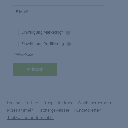
E-Mail*
Einwilligung Marketing*
Einwilligung Profilierung
*Pflichtfelder
Anfragen
Presse
Partner
Prospektanfrage
Wochenprogramm
Pilzesammeln
Fischergewässer
Hundetoiletten
Trinkwasserauffüllpunkte