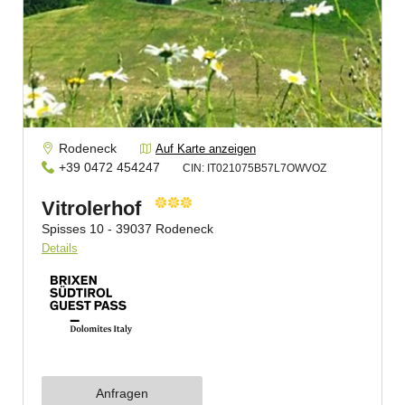
Familie
Herr
Frau
Vorname
Nachname*
E-Mail*
Einwilligung Marketing*
Einwilligung Profilierung
*Pflichtfelder
Anfragen