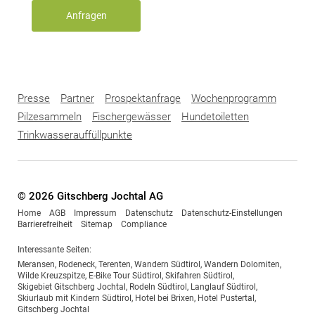
Anfragen
Presse
Partner
Prospektanfrage
Wochenprogramm
Pilzesammeln
Fischergewässer
Hundetoiletten
Trinkwasserauffüllpunkte
© 2026 Gitschberg Jochtal AG
Home
AGB
Impressum
Datenschutz
Datenschutz-Einstellungen
Barrierefreiheit
Sitemap
Compliance
Interessante Seiten:
Meransen
,
Rodeneck
,
Terenten
,
Wandern Südtirol
,
Wandern Dolomiten
,
Wilde Kreuzspitze
,
E-Bike Tour Südtirol
,
Skifahren Südtirol
,
Skigebiet Gitschberg Jochtal
,
Rodeln Südtirol
,
Langlauf Südtirol
,
Skiurlaub mit Kindern Südtirol
,
Hotel bei Brixen
,
Hotel Pustertal
,
Gitschberg Jochtal