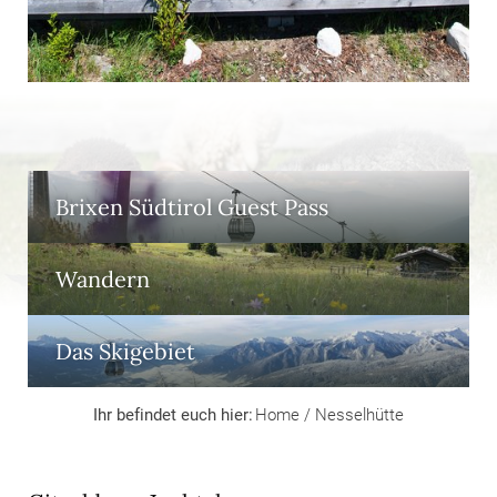
Brixen Südtirol Guest Pass
Wandern
Das Skigebiet
Ihr befindet euch hier:
Home
/
Nesselhütte