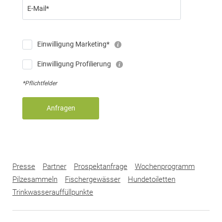
E-Mail*
Einwilligung Marketing*
Einwilligung Profilierung
*Pflichtfelder
Anfragen
Presse
Partner
Prospektanfrage
Wochenprogramm
Pilzesammeln
Fischergewässer
Hundetoiletten
Trinkwasserauffüllpunkte